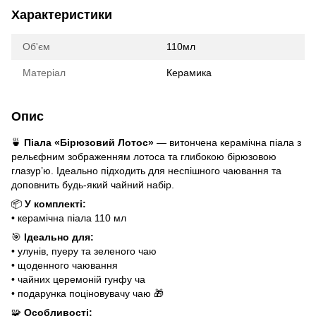
Характеристики
Об'єм
110мл
Матеріал
Керамика
Опис
🍵
Піала «Бірюзовий Лотос»
— витончена керамічна піала з
рельєфним зображенням лотоса та глибокою бірюзовою
глазур’ю. Ідеально підходить для неспішного чаювання та
доповнить будь-який чайний набір.
📦
У комплекті:
• керамічна піала 110 мл
🎯
Ідеально для:
• улунів, пуеру та зеленого чаю
• щоденного чаювання
• чайних церемоній гунфу ча
• подарунка поціновувачу чаю 🎁
🧩
Особливості: